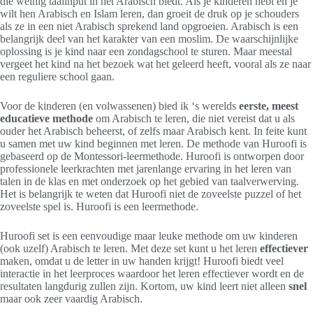
die weinig taalinput in het Arabisch biedt. Als je kinderen hebt en je
wilt hen Arabisch en Islam leren, dan groeit de druk op je schouders
als ze in een niet Arabisch sprekend land opgroeien. Arabisch is een
belangrijk deel van het karakter van een moslim. De waarschijnlijke
oplossing is je kind naar een zondagschool te sturen. Maar meestal
vergeet het kind na het bezoek wat het geleerd heeft, vooral als ze naar
een reguliere school gaan.
Voor de kinderen (en volwassenen) bied ik ‘s werelds
eerste, meest
educatieve methode
om Arabisch te leren, die niet vereist dat u als
ouder het Arabisch beheerst, of zelfs maar Arabisch kent. In feite kunt
u samen met uw kind beginnen met leren. De methode van Huroofi is
gebaseerd op de Montessori-leermethode. Huroofi is ontworpen door
professionele leerkrachten met jarenlange ervaring in het leren van
talen in de klas en met onderzoek op het gebied van taalverwerving.
Het is belangrijk te weten dat Huroofi niet de zoveelste puzzel of het
zoveelste spel is. Huroofi is een leermethode.
Huroofi set is een eenvoudige maar leuke methode om uw kinderen
(ook uzelf) Arabisch te leren. Met deze set kunt u het leren
effectiever
maken, omdat u de letter in uw handen krijgt! Huroofi biedt veel
interactie in het leerproces waardoor het leren effectiever wordt en de
resultaten langdurig zullen zijn. Kortom, uw kind leert niet alleen
snel
maar ook zeer vaardig Arabisch.